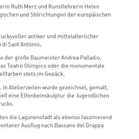
uerin Ruth Merz und Kunstlehrerin Helen
Epochen und Stilrichtungen der europäischen
cksvoller antiker und mittelalterlicher
 di Sant’Antonio,
kte der große Baumeister Andrea Palladio,
, das Teatro Olimpico oder die monumentale
ellfarben stets im Gepäck.
 In Atelierzeiten wurde gezeichnet, gemalt,
 ließ eine Elfenbeinskulptur die Jugendlichen
rucks.
ten die Lagunenstadt als ebenso faszinierend
pontaner Ausflug nach Bassano del Grappa