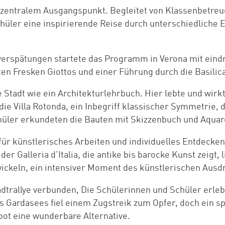
ls zentralem Ausgangspunkt. Begleitet von Klassenbetre
hüler eine inspirierende Reise durch unterschiedliche 
erspätungen startete das Programm in Verona mit eindru
en Fresken Giottos und einer Führung durch die Basilica
 Stadt wie ein Architekturlehrbuch. Hier lebte und wir
 die Villa Rotonda, ein Inbegriff klassischer Symmetrie
chüler erkundeten die Bauten mit Skizzenbuch und Aquar
r künstlerisches Arbeiten und individuelles Entdecken.
er Galleria d’Italia, die antike bis barocke Kunst zeigt,
ickeln, ein intensiver Moment des künstlerischen Ausd
adtrallye verbunden, Die Schülerinnen und Schüler erleb
s Gardasees fiel einem Zugstreik zum Opfer, doch ein s
ot eine wunderbare Alternative.