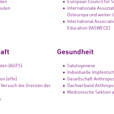
ulen
European Council for 
hulen
Internationale Assozia
Osteuropa und weiter ö
International Associat
Education (
IASWECE
)
aft
Gesundheit
ulen (AGFS)
Salutogenese
Individuelle Impfents
n (effe)
Gesellschaft Anthropo
 Versuch die Grenzen der
Dachverband Anthropos
Medizinische Sektion
s